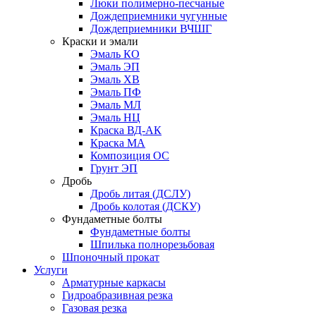
Люки полимерно-песчаные
Дождеприемники чугунные
Дождеприемники ВЧШГ
Краски и эмали
Эмаль КО
Эмаль ЭП
Эмаль ХВ
Эмаль ПФ
Эмаль МЛ
Эмаль НЦ
Краска ВД-АК
Краска МА
Композиция ОС
Грунт ЭП
Дробь
Дробь литая (ДСЛУ)
Дробь колотая (ДСКУ)
Фундаметные болты
Фундаметные болты
Шпилька полнорезьбовая
Шпоночный прокат
Услуги
Арматурные каркасы
Гидроабразивная резка
Газовая резка