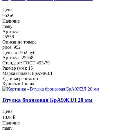
Цена
952
₽
Наличие
many
Артикул
25558
Описание товара
price: 952
Цена: от 952 руб
Артикул: 25558
Стандарт: ГОСТ 493-79
Размер (мм): 15
Марка сплава: БрА9Ж3Л
Ед. измерения: шт
Купить в 1 клик
Втулка бронзовая БрА9Ж3Л 20 мм
Цена
1028
₽
Наличие
many