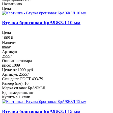
Названиию
Цена
Втулка бронзовая БрА9Ж3Л 10 мм
Цена
1009
₽
Наличие
many
Артикул
25557
Описание товара
price: 1009
Цена: от 1009 руб
Артикул: 25557
Стандарт: ГОСТ 493-79
Размер (мм): 10
Марка сплава: БрА9Ж3Л
Ед. измерения: шт
Купить в 1 клик
Втулка бронзовая БрА9Ж3Л 15 мм